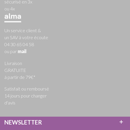
sécurisé en 3x
ou 4x
Un service client &
un SAV à votre écoute
04 30 65 04 58
ou par
mail
Livraison
GRATUITE
à partir de 79€*
Satisfait ou remboursé
14 jours pour changer
d'avis
NEWSLETTER