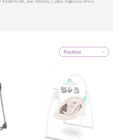
 ! Kinderkraft, Joie, 4moms, Cybex, Inglesina, Brevi,
Position