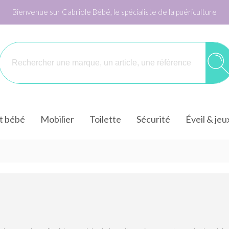
Bienvenue sur Cabriole Bébé, le spécialiste de la puériculture
it bébé
Mobilier
Toilette
Sécurité
Éveil & jeu