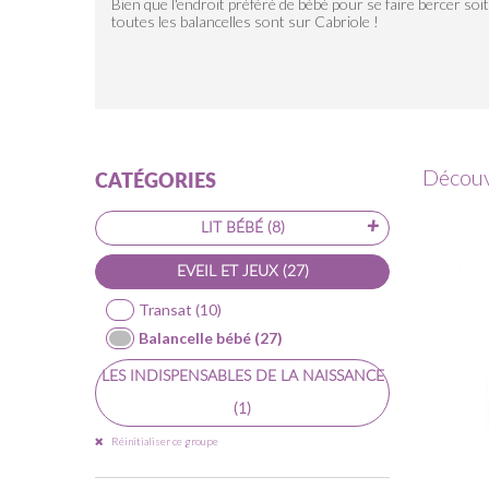
Bien que l'endroit préféré de bébé pour se faire bercer soit
toutes les balancelles sont sur Cabriole !
Découv
CATÉGORIES
+
LIT BÉBÉ
(8)
-
EVEIL ET JEUX
(27)
Transat
(10)
Balancelle bébé
(27)
LES INDISPENSABLES DE LA NAISSANCE
(1)
Réinitialiser ce groupe