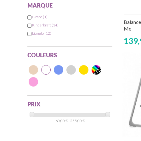
MARQUE
Graco
(1)
Rup
Balance
Kinderkraft
(14)
Me
Lionelo
(12)
139,
COULEURS
PRIX
60,00 € - 255,00 €