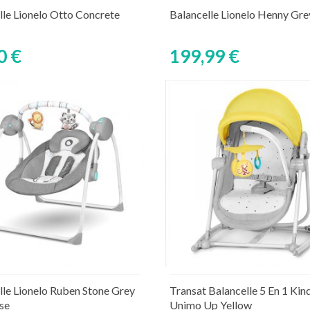
Ajouter au panier
Ajouter au panier
ture de stock temporaire
Rupture de stock tempor
lle Lionelo Otto Concrete
Balancelle Lionelo Henny Gre
0 €
199,99 €
Ajouter au panier
Découvrir
ture de stock temporaire
lle Lionelo Ruben Stone Grey
Transat Balancelle 5 En 1 Kin
se
Unimo Up Yellow