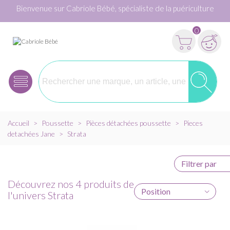
Bienvenue sur Cabriole Bébé, spécialiste de la puériculture
0
Accueil
>
Poussette
>
Pièces détachées poussette
>
Pieces
detachées Jane
>
Strata
Filtrer par
Découvrez nos 4 produits de
Position
l'univers Strata