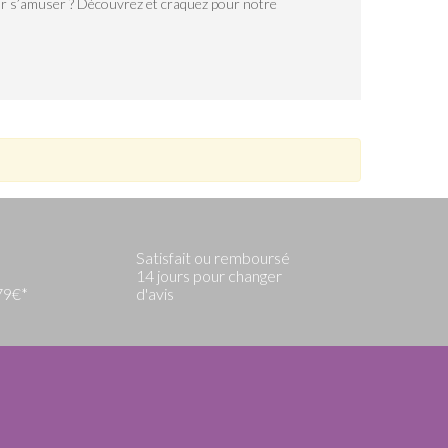
pour s’amuser ? Découvrez et craquez pour notre
Satisfait ou remboursé
14 jours pour changer
 79€*
d'avis