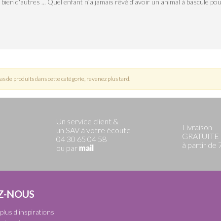
 bien d'autres ... Quel enfant n’a jamais rêvé d’avoir un animal à bascule 
 pas de produits dans cette catégorie, revenez plus tard.
Un service client &
Livraison
un SAV à votre écoute
GRATUITE
04 30 65 04 58
à partir de
ou par
mail
Z-NOUS
plus d'inspirations