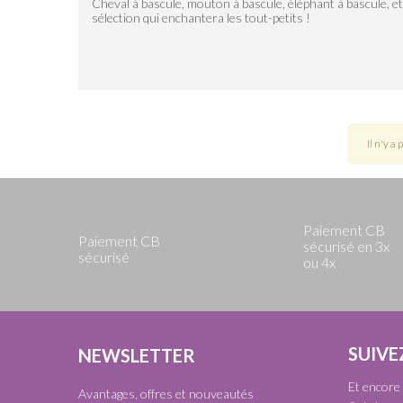
Cheval à bascule, mouton à bascule, éléphant à bascule, et
sélection qui enchantera les tout-petits !
Il n'y a
Paiement CB
Paiement CB
sécurisé en 3x
sécurisé
ou 4x
SUIVE
NEWSLETTER
Et encore 
Avantages, offres et nouveautés