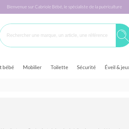
Bienvenue sur Cabriole Bébé, le spécialiste de la puériculture
it bébé
Mobilier
Toilette
Sécurité
Éveil & jeu