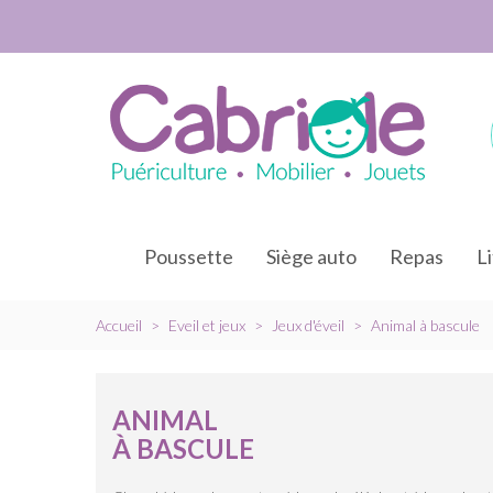
Poussette
Siège auto
Repas
L
Accueil
>
Eveil et jeux
>
Jeux d'éveil
>
Animal à bascule
ANIMAL
À BASCULE