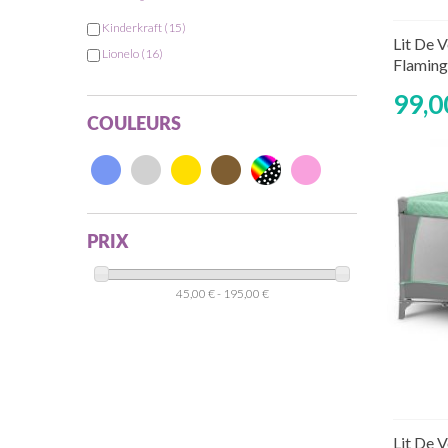
Kinderkraft
(15)
Rup
Lit De 
Lionelo
(16)
Flamin
99,0
COULEURS
PRIX
45,00 € - 195,00 €
Rup
Lit De 