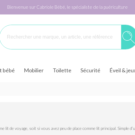
Bienvenue sur Cabriole Bébé, le spécialiste de la puériculture
it bébé
Mobilier
Toilette
Sécurité
Éveil & jeu
 lit de voyage, soit si vous avez peu de place comme lit principal. Simple d’ut