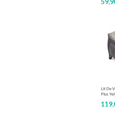
59,9
Rup
Lit De 
Plus Ye
119,