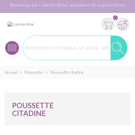
Bienvenue sur Cabriole Bébé, spécialiste de la puériculture
0
Accueil
>
Poussette
>
Poussette citadine
POUSSETTE
CITADINE