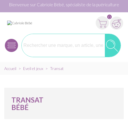
Bienvenue sur Cabriole Bébé, spécialiste de la puériculture
0
Accueil
>
Eveil et jeux
>
Transat
TRANSAT
BÉBÉ