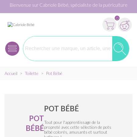
Bienvenue sur Cabriole Bébé, spécialiste de la puériculture
0
Accueil
>
Toilette
>
Pot Bébé
POT BÉBÉ
POT
Tout pour l'apprentissage de la
BÉBÉ
propreté avec cette sélection de pots
bébé colorés, amusants et surtout
ludiques !