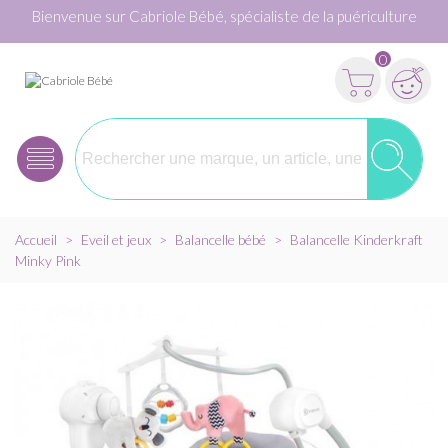
Bienvenue sur Cabriole Bébé, spécialiste de la puériculture
0
Accueil
>
Eveil et jeux
>
Balancelle bébé
>
Balancelle Kinderkraft
Minky Pink