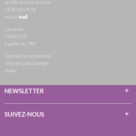
un SAV à votre écoute
04 30 65 04 58
ou par
mail
Livraison
GRATUITE
à partir de 79€*
Satisfait ou remboursé
14 jours pour changer
d'avis
NEWSLETTER
SUIVEZ-NOUS