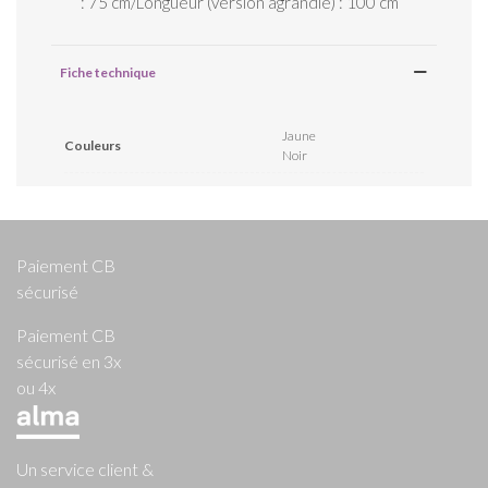
: 75 cm/Longueur (version agrandie) : 100 cm
Fiche technique
Jaune
Couleurs
Noir
Paiement CB
sécurisé
Paiement CB
sécurisé en 3x
ou 4x
Un service client &