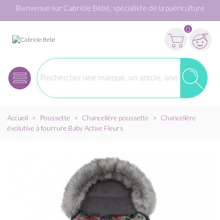
Bienvenue sur Cabriole Bébé, spécialiste de la puériculture
0
Accueil
>
Poussette
>
Chancelière poussette
>
Chancelière
évolutive à fourrure Baby Active Fleurs