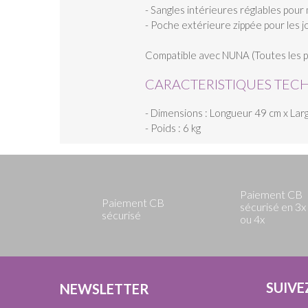
- Sangles intérieures réglables pour
- Poche extérieure zippée pour les j
Compatible avec NUNA (Toutes les p
CARACTERISTIQUES TEC
- Dimensions : Longueur 49 cm x La
- Poids : 6 kg
Paiement CB
Paiement CB
sécurisé en 3x
sécurisé
ou 4x
SUIVE
NEWSLETTER