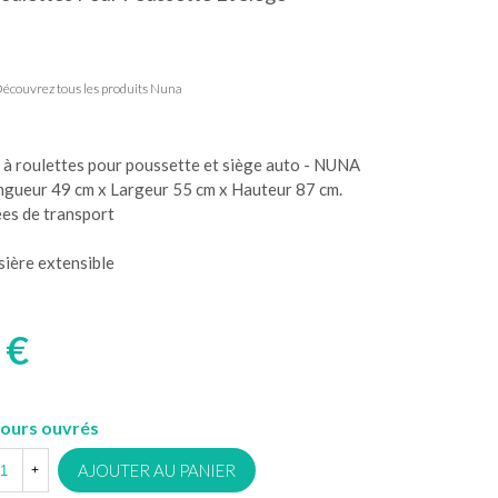
écouvrez tous les produits Nuna
 à roulettes pour poussette et siège auto - NUNA
ngueur 49 cm x Largeur 55 cm x Hauteur 87 cm.
ées de transport
sière extensible
 €
jours ouvrés
AJOUTER AU PANIER
+