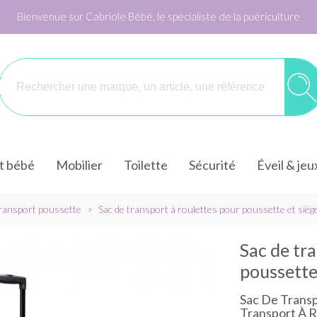
Bienvenue sur Cabriole Bébé, le spécialiste de la puériculture
it bébé
Mobilier
Toilette
Sécurité
Éveil & jeu
transport poussette
>
Sac de transport à roulettes pour poussette et siè
Sac de tr
poussette
Sac De Transp
Transport À R