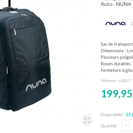
Auto - NUNA
D
Sac de transport
Dimensions : Lo
Plusieurs poign
Roues durables
Fermeture à glis
Référence:
630217
199,95
15 
Disponibilité :
Quantité
-