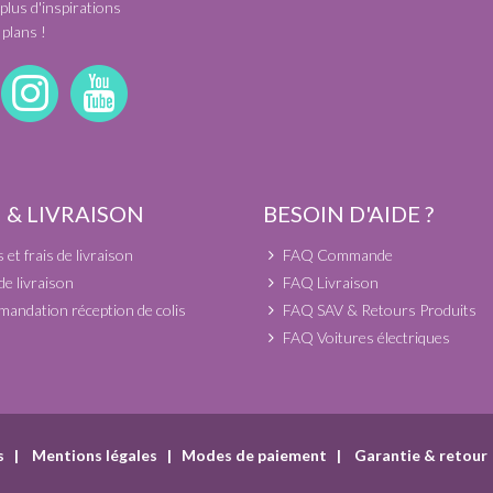
plus d'inspirations
plans !
 & LIVRAISON
BESOIN D'AIDE ?
et frais de livraison
FAQ Commande
de livraison
FAQ Livraison
andation réception de colis
FAQ SAV & Retours Produits
FAQ Voitures électriques
s
|
Mentions légales
|
Modes de paiement
|
Garantie & retour