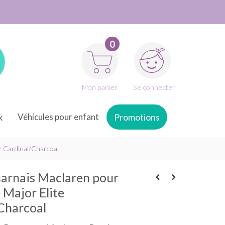
0
Mon panier
Se connecter
x
Véhicules pour enfant
Promotions
e Cardinal/Charcoal
arnais Maclaren pour
 Major Elite
Charcoal