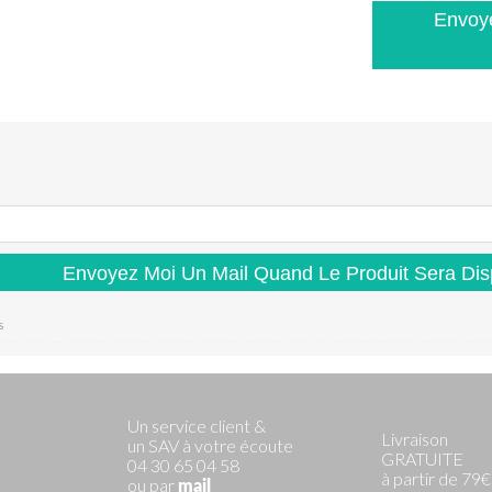
Envoye
Envoyez Moi Un Mail Quand Le Produit Sera Dis
s
Un service client &
Livraison
un SAV à votre écoute
GRATUITE
04 30 65 04 58
à partir de 79€
ou par
mail