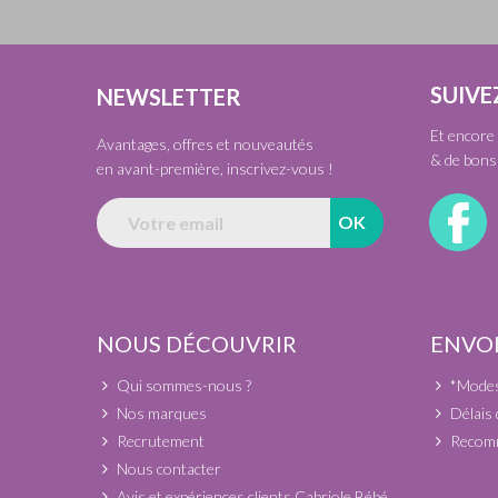
SUIVE
NEWSLETTER
Et encore 
Avantages, offres et nouveautés
& de bons 
en avant-première, inscrivez-vous !
NOUS DÉCOUVRIR
ENVOI
Qui sommes-nous ?
*Modes 
Nos marques
Délais 
Recrutement
Recomm
Nous contacter
Avis et expériences clients Cabriole Bébé