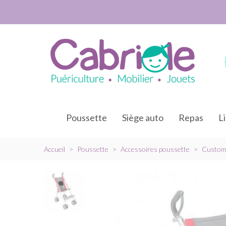
Poussette
Siège auto
Repas
L
Accueil
>
Poussette
>
Accessoires poussette
>
Customi