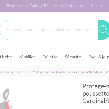
Bienvenue sur Cabriole Bébé, le spécialiste de la puériculture
it bébé
Mobilier
Toilette
Sécurité
Éveil & jeu
sation poussette
>
Protège-harnais Maclaren pour poussette Major Elit
Protège-h
poussette
Cardinal/