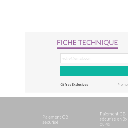
FICHE TECHNIQUE
Offres Exclusives
Promo
Paiement CB
Paiement CB
sécurisé en 3x
sécurisé
ou 4x