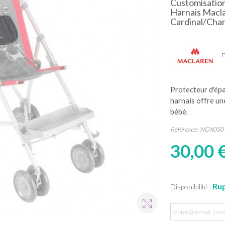
Customisation
Harnais Macla
Cardinal/Char
D
Protecteur d'épa
harnais offre un
bébé.
Référence:
NOX050
30,00 
Rup
Disponibilité :