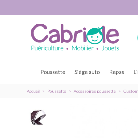
Poussette
Siège auto
Repas
L
Accueil
>
Poussette
>
Accessoires poussette
>
Customi