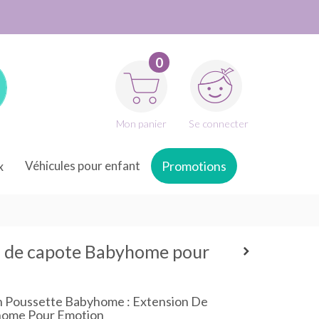
0
Mon panier
Se connecter
x
Véhicules pour enfant
Promotions
n de capote Babyhome pour
n Poussette Babyhome : Extension De
home Pour Emotion