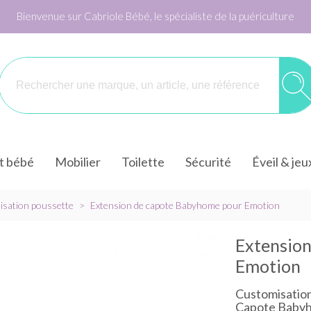
Bienvenue sur Cabriole Bébé, le spécialiste de la puériculture
it bébé
Mobilier
Toilette
Sécurité
Éveil & jeu
sation poussette
>
Extension de capote Babyhome pour Emotion
Extensio
Emotion
Customisatio
Capote Baby