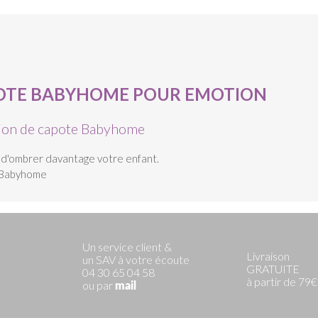
POTE BABYHOME POUR EMOTION
nsion de capote Babyhome
t d'ombrer davantage votre enfant.
e Babyhome
Un service client &
Livraison
un SAV à votre écoute
GRATUITE
04 30 65 04 58
à partir de 79€
ou par
mail