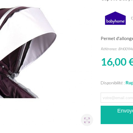
D
Permet d'allonge
Référence:
BH009A
16,00 
Rup
Disponibilité :
Envoye