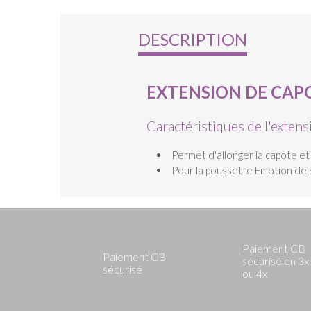
DESCRIPTION
EXTENSION DE CA
Caractéristiques de l'exte
Permet d'allonger la capote e
Pour la poussette Emotion d
Paiement CB
Paiement CB
sécurisé en 3x
sécurisé
ou 4x