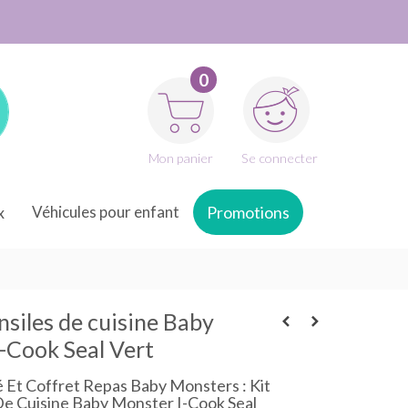
0
Mon panier
Se connecter
x
Véhicules pour enfant
Promotions
nsiles de cuisine Baby
-Cook Seal Vert
é Et Coffret Repas Baby Monsters : Kit
De Cuisine Baby Monster I-Cook Seal