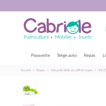
Poussette
Siège auto
Repas
L
Accueil
>
Repas
>
Vaisselle bébé et coffret repas
>
Kit d