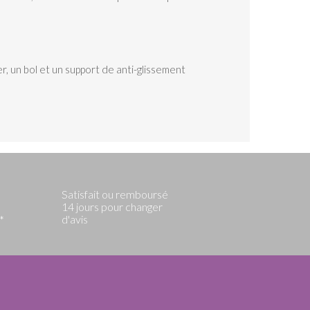
r, un bol et un support de anti-glissement
Satisfait ou remboursé
14 jours pour changer
d'avis
*