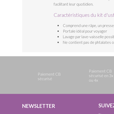
facilitant leur quotidien.
Caractéristiques du kit d'u
Comprend une râpe, un presse a
Portale idéal pour voyager
Lavage par lave-vaisselle possi
Ne contient pas de phtalates 
Paiement CB
Paiement CB
sécurisé en 3x
sécurisé
ou 4x
SUIVE
NEWSLETTER