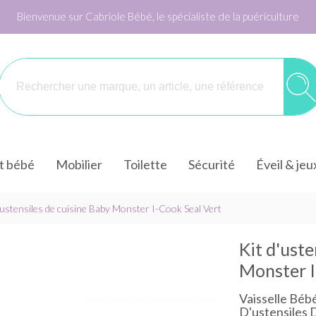
Bienvenue sur Cabriole Bébé, le spécialiste de la puériculture
it bébé
Mobilier
Toilette
Sécurité
Éveil & jeu
'ustensiles de cuisine Baby Monster I-Cook Seal Vert
Kit d'uste
Monster I
Vaisselle Béb
D'ustensiles 