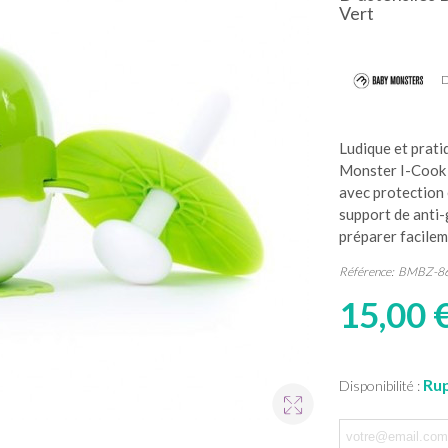
Vert
D
Ludique et prati
Monster I-Cook 
avec protection e
support de anti-
préparer facilem
Référence:
BMBZ-8
15,00 
Rup
Disponibilité :