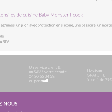
stensiles de cuisine Baby Monster I-cook
grumes, un pilon avec protection en silicone, une passoire, un mortie
ble
ou BPA
Un service client &
Livraison
un SAV à votre écoute
GRATUITE
04 30 65 04 58
à partir de 79€
ou par
mail
Z-NOUS