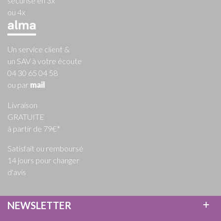
sécurisé en 3x
ou 4x
Un service client &
un SAV à votre écoute
04 30 65 04 58
ou par
mail
Livraison
GRATUITE
à partir de 79€*
Satisfait ou remboursé
14 jours pour changer
d'avis
NEWSLETTER