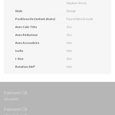
Hauteur 44 cm.
Style
Design
Positions De L'enfant (auto)
Face et dos à la route
Avec Cale-Tête
Oui
Avec Réducteur
Oui
Avec Accoudoirs
Non
Isofix
Non
I-Size
Oui
Rotation 360°
Non
Paiement CB
sécurisé
Paiement CB