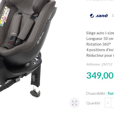
D
Siège auto i-siz
Longueur 50 cm 
Rotation 360°
4 positions d’inc
Réducteur pour
Référence:
250713
349,00
Sur
Disponibilité :
Quantité
-