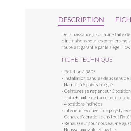
DESCRIPTION
FIC
De la naissance jusqu'à une taille 
d'inclinaisons pour les premiers mois
route est garantie par le siège iFlow
FICHE TECHNIQUE
- Rotation à 360°
- Installation dans les deux sens de
- Harnais à 5 points intégré
- Ceintures se règlent sur 5 positio
- Isofix + jambe de force anti rotatio
- 4 positions inclinées
- Intérieur recouvert de polystyrène
- Canaux d’aération dans tout l’intéri
- Rehausseur pour nouveau-né ajust
- Housse amovible et lavable