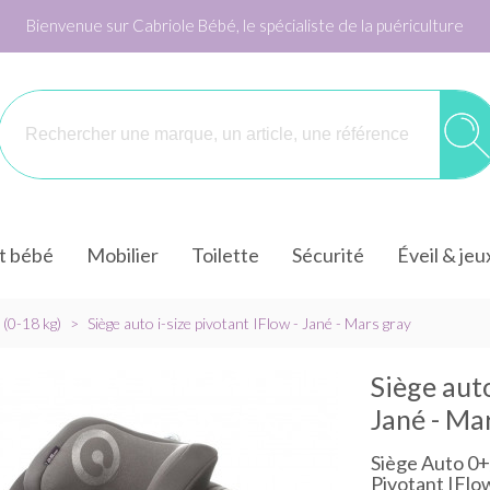
Bienvenue sur Cabriole Bébé, le spécialiste de la puériculture
it bébé
Mobilier
Toilette
Sécurité
Éveil & jeu
 (0-18 kg)
>
Siège auto i-size pivotant IFlow - Jané - Mars gray
Siège auto
Jané - Ma
Siège Auto 0+/
Pivotant IFlo