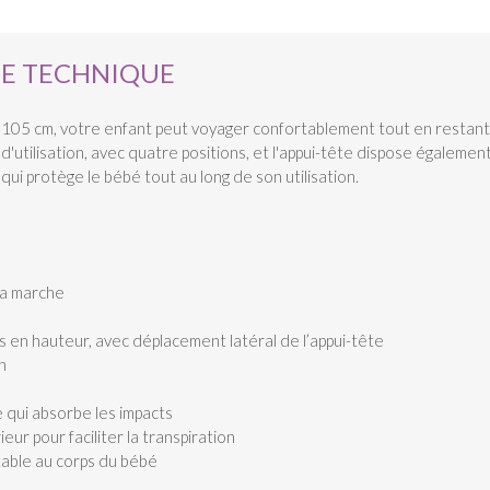
HE TECHNIQUE
de 105 cm, votre enfant peut voyager confortablement tout en restant
 d'utilisation, avec quatre positions, et l'appui-tête dispose égalemen
 qui protège le bébé tout au long de son utilisation.
 la marche
ns en hauteur, avec déplacement latéral de l’appui-tête
n
 qui absorbe les impacts
eur pour faciliter la transpiration
able au corps du bébé