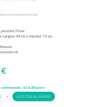
écouvrez tous les produits Jane
e pivotant IFlow
x Largeur 44 cm x Hauteur 72 cm.
linaison
 nouveau-né
 €
 commande : 15 à 20 jours
AJOUTER AU PANIER
+