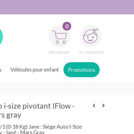
0
Mon panier
Se connecter
x
Véhicules pour enfant
Promotions
 i-size pivotant IFlow -
rs gray
1 (0-18 Kg) Jane : Siège Auto I-Size
w - Jané - Mars Gray