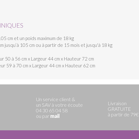
HNIQUES
 à 105 cm et un poids maximum de 18 kg
6 cm jusqu’à 105 cm ou à partir de 15 mois et jusqu'à 18 kg
eur 50 à 56 cm x Largeur 44 cm x Hauteur 72 cm
ueur 59 à 70 cm x Largeur 44 cm x Hauteur 62 cm
Un service client &
Livraison
un SAV à votre écoute
GRATUITE
04 30 65 04 58
à partir de 79€
ou par
mail