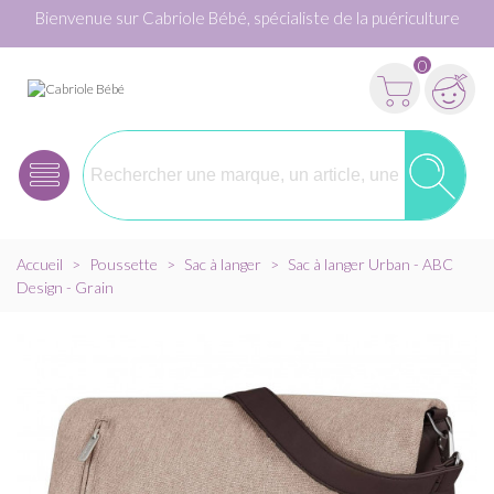
Bienvenue sur Cabriole Bébé, spécialiste de la puériculture
0
Accueil
>
Poussette
>
Sac à langer
>
Sac à langer Urban - ABC
Design - Grain