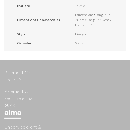
Matière
Textile
Dimensions : Longueur
Dimensions Commerciales
38 cm x Largeur 19 cm x
Hauteur 31 cm.
Style
Design
Garantie
2 ans
Paiement CB
sécurisé
Paiement CB
sécurisé en 3x
ou 4x
Un service client &