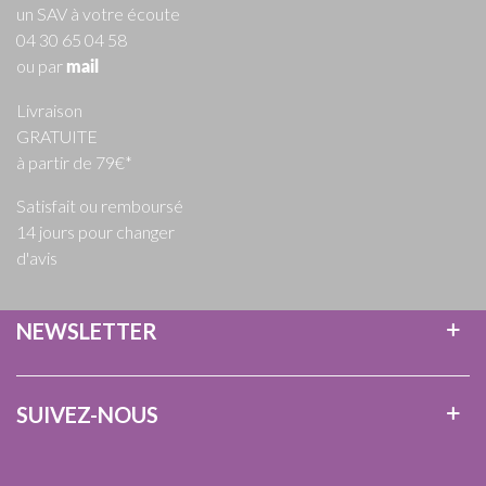
un SAV à votre écoute
04 30 65 04 58
ou par
mail
Livraison
GRATUITE
à partir de 79€*
Satisfait ou remboursé
14 jours pour changer
d'avis
NEWSLETTER
SUIVEZ-NOUS