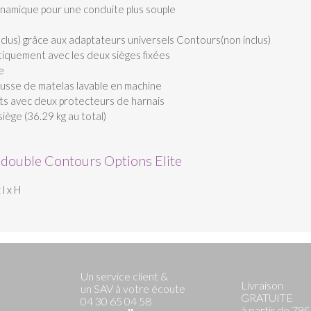
ynamique pour une conduite plus souple
inclus) grâce aux adaptateurs universels Contours(non inclus)
atiquement avec les deux sièges fixées
e
usse de matelas lavable en machine
nts avec deux protecteurs de harnais
iège (36.29 kg au total)
 double Contours Options Elite
l x H
Un service client &
Livraison
un SAV à votre écoute
GRATUITE
04 30 65 04 58
à partir de 79€