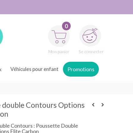
0
Mon panier
Se connecter
x
Véhicules pour enfant
Promotions
 double Contours Options
bon
uble Contours : Poussette Double
ons Elite Carbon