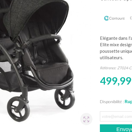
D
Elégante dans l'
Elite mixe design
poussette unique
utilisateurs.
Référence:
ZT024-C
499,99
Rup
Disponibilité :
Envoye