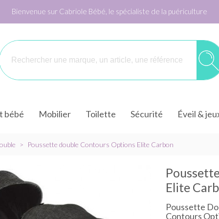
Bienvenue sur Cabriole Bébé, le spécialiste de la puériculture
it bébé
Mobilier
Toilette
Sécurité
Éveil & jeu
ouble
>
Poussette double Contours Options Elite Carbon
Poussette
Elite Car
Poussette Do
Contours Opti