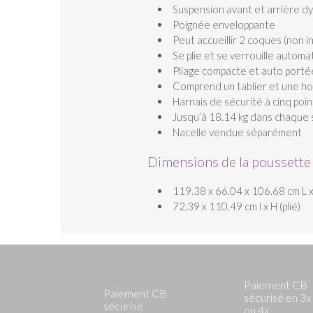
Suspension avant et arrière d
Poignée enveloppante
Peut accueillir 2 coques (non 
Se plie et se verrouille autom
Pliage compacte et auto porté
Comprend un tablier et une ho
Harnais de sécurité à cinq poi
Jusqu’à 18.14 kg dans chaque s
Nacelle vendue séparément
Dimensions de la poussette
119.38 x 66.04 x 106.68 cm L x 
72,39 x 110,49 cm l x H (plié)
Paiement CB
Paiement CB
sécurisé en 3x
sécurisé
ou 4x