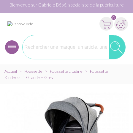
Bienvenue sur Cabriole Bébé, spécialiste de la puériculture
0
Accueil
>
Poussette
>
Poussette citadine
>
Poussette
Kinderkraft Grande + Grey