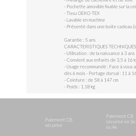
- Pochette amovible fixable sur la ce
- Tissu OEKO-TEX
- Lavable en machine
- Présenté dans une boite cadeau (a
Garantie : 5 ans
CARACTERISTIQUES TECHNIQUE
- Utilisation : de la naissance à 3 ans
- Convient aux enfants de 3,5 à 16 k
- Usage recommandé : Face à vous ave
dès 6 mois - Portage dorsal : 11 à 16
- Ceinture : de 58 à 147 cm
- Poids : 1,18 kg
Paiement CB
Paiement CB
sécurisé en 3x
sécurisé
ou 4x