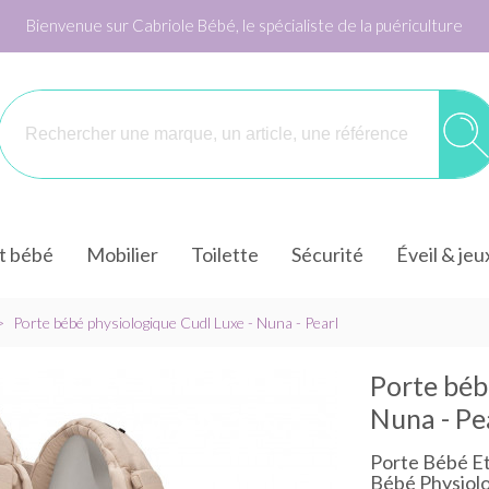
Bienvenue sur Cabriole Bébé, le spécialiste de la puériculture
it bébé
Mobilier
Toilette
Sécurité
Éveil & jeu
>
Porte bébé physiologique Cudl Luxe - Nuna - Pearl
Porte béb
Nuna - Pe
Porte Bébé Et
Bébé Physiolo