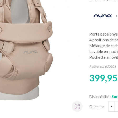
D
Porte bébé phys
4 positions de 
Mélange de cach
Lavable en mach
Pochette amovibl
Référence:
630301
399,95
Sur
Disponibilité :
Quantité
-