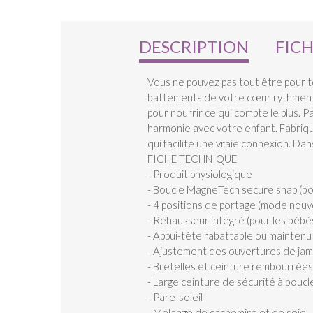
DESCRIPTION
FIC
Vous ne pouvez pas tout être pour to
battements de votre cœur rythment 
pour nourrir ce qui compte le plus. 
harmonie avec votre enfant. Fabriqué
qui facilite une vraie connexion. Dan
FICHE TECHNIQUE
- Produit physiologique
- Boucle MagneTech secure snap (b
- 4 positions de portage (mode nouv
- Réhausseur intégré (pour les bébé
- Appui-tête rabattable ou maintenu
- Ajustement des ouvertures de jamb
- Bretelles et ceinture rembourrées
- Large ceinture de sécurité à boucl
- Pare-soleil
- Mélange de cachemire et de soie