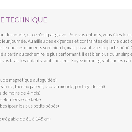
HE TECHNIQUE
ut le monde, et ce n'est pas grave. Pour vos enfants, vous êtes le m
leur journée. Au milieu des exigences et contraintes de la vie quo
Parce que ces moments sont bien là, mais passent vite. Le porte-bébé
 à partir du cachemire le plus performant, il est bien plus qu'un sim
s vos bras, les enfants sont chez eux. Soyez intransigeant sur les câlin
oucle magnétique autoguidée)
eau-né, face au parent, face au monde, portage dorsal)
s de moins de 4 mois)
 selon l'envie de bébé
es (pour les plus petits bébés)
e (réglable de 61 à 145 cm)