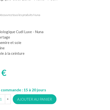
écouvrez tous les produits Nuna
iologique Cudl Luxe - Nuna
portage
emire et soie
ine
e à la ceinture
 €
 commande : 15 à 20 jours
AJOUTER AU PANIER
+