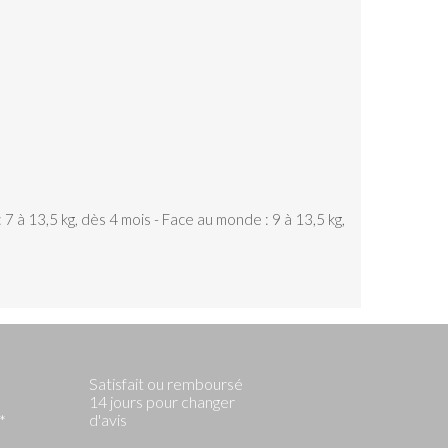
7 à 13,5 kg, dès 4 mois - Face au monde : 9 à 13,5 kg,
Satisfait ou remboursé
14 jours pour changer
d'avis
*