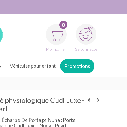
0
Mon panier
Se connecter
x
Véhicules pour enfant
Promotions
é physiologique Cudl Luxe -
arl
 Écharpe De Portage Nuna : Porte
gique Cudl Luxe - Nuna - Pearl