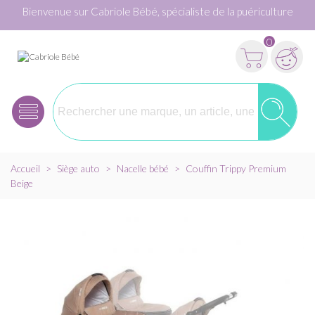
Bienvenue sur Cabriole Bébé, spécialiste de la puériculture
0
Accueil
>
Siège auto
>
Nacelle bébé
>
Couffin Trippy Premium
Beige