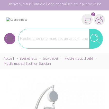
Bienvenue sur Cabriole Bébé, spécialiste de la puériculture
0
Accueil
>
Eveil et jeux
>
Jeux d'éveil
>
Mobile musical bébé
>
Mobile musical Sauthon Babyfan