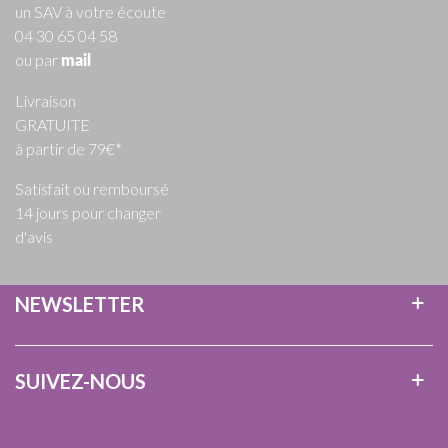
un SAV à votre écoute
04 30 65 04 58
ou par
mail
Livraison
GRATUITE
à partir de 79€*
Satisfait ou remboursé
14 jours pour changer
d'avis
NEWSLETTER
SUIVEZ-NOUS