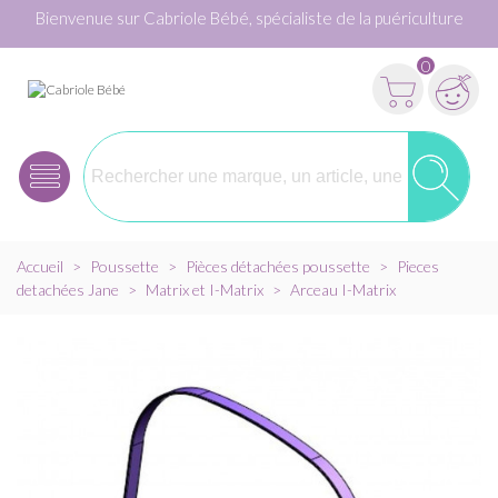
Bienvenue sur Cabriole Bébé, spécialiste de la puériculture
0
Accueil
>
Poussette
>
Pièces détachées poussette
>
Pieces
detachées Jane
>
Matrix et I-Matrix
>
Arceau I-Matrix