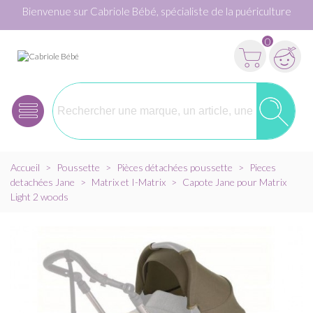
Bienvenue sur Cabriole Bébé, spécialiste de la puériculture
0
Accueil
>
Poussette
>
Pièces détachées poussette
>
Pieces
detachées Jane
>
Matrix et I-Matrix
>
Capote Jane pour Matrix
Light 2 woods