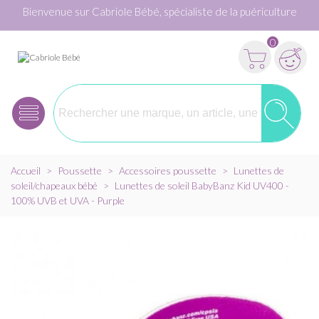
Bienvenue sur Cabriole Bébé, spécialiste de la puériculture
0
Accueil
>
Poussette
>
Accessoires poussette
>
Lunettes de
soleil/chapeaux bébé
>
Lunettes de soleil BabyBanz Kid UV400 -
100% UVB et UVA - Purple