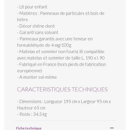
- Lit pour enfant
- Matières : Panneaux de particules et bois de
hêtre
- Décor chêne doré
- Garanti sans solvant
- Panneaux garantis avec une teneur en
formaldéhyde de 4 mg/100g
- Matelas et sommier non fourni, lit compatible
avec matelas et sommier de taille L. 190 x l. 90
- Fabriqué en France (hors pieds de fabrication
européenne)
- A monter soi-même
CARACTERISTIQUES TECHNIQUES
- Dimensions : Longueur 195 cm x Largeur 95 cm x
Hauteur 65 cm
- Poids : 34,5 kg
Fiche technique