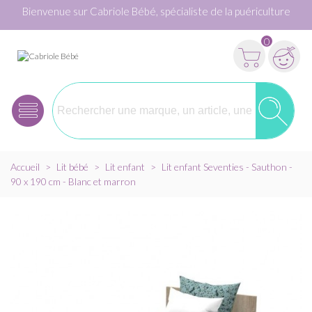
Bienvenue sur Cabriole Bébé, spécialiste de la puériculture
0
Accueil
>
Lit bébé
>
Lit enfant
>
Lit enfant Seventies - Sauthon -
90 x 190 cm - Blanc et marron