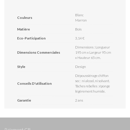
Blanc
Couleurs
Marron
Matière
Bois
Eco-Participation
3,14 €
Dimensions : Longueur
Dimensions Commerciales
195 cm x Largeur 95 cm
x Hauteur 65 cm.
Style
Design
Dépoussiérage chiffon
sec : ni alcool, ni solvant.
Conseils D'utilisation
Tâches rebelles : éponge
légèrement humide.
Garantie
2 ans
Paiement CB