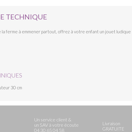
HE TECHNIQUE
la ferme à emmener partout, offrez à votre enfant un jouet ludique 
HNIQUES
auteur 30 cm
Un service client &
Livraison
un SAV à votre écoute
GRATUITE
04 30 65 04 58