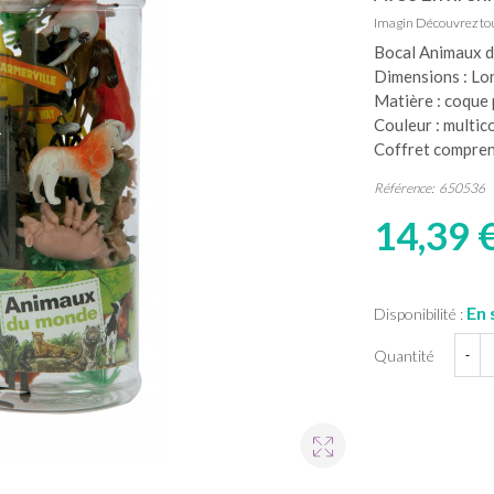
Imagin
Découvrez tou
Bocal Animaux d
Dimensions : Lo
Matière : coque 
Couleur : multic
Coffret compren
Référence:
650536
14,39 
En 
Disponibilité :
Quantité
-