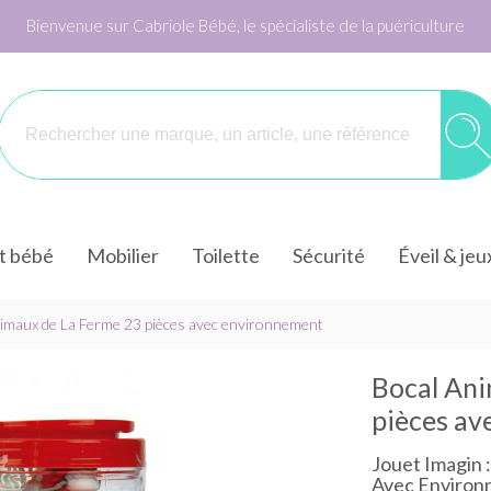
Bienvenue sur Cabriole Bébé, le spécialiste de la puériculture
it bébé
Mobilier
Toilette
Sécurité
Éveil & jeu
imaux de La Ferme 23 pièces avec environnement
Bocal Ani
pièces av
Jouet Imagin 
Avec Enviro