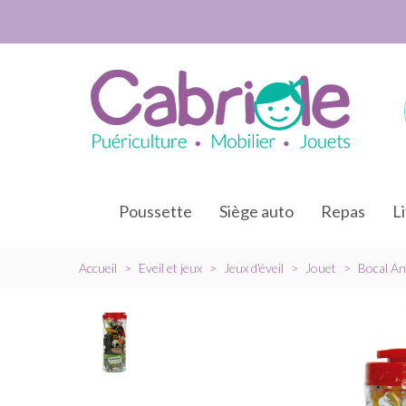
Poussette
Siège auto
Repas
L
Accueil
>
Eveil et jeux
>
Jeux d'éveil
>
Jouet
>
Bocal An