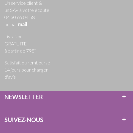
Un service client &
un SAV à votre écoute
04 30 65 04 58
ou par
mail
Livraison
GRATUITE
à partir de 79€*
Satisfait ou remboursé
14 jours pour changer
d'avis
NEWSLETTER
SUIVEZ-NOUS