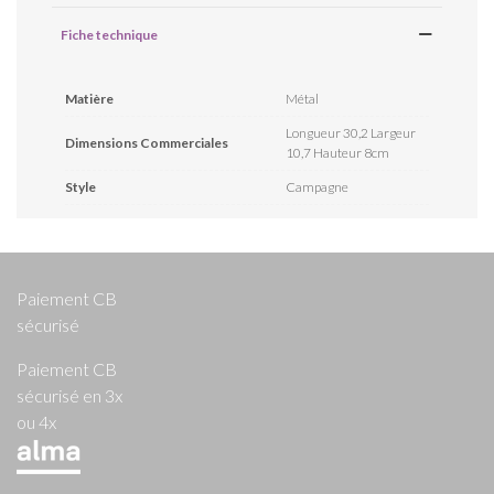
Fiche technique
Matière
Métal
Longueur 30,2 Largeur
Dimensions Commerciales
10,7 Hauteur 8cm
Style
Campagne
Paiement CB
sécurisé
Paiement CB
sécurisé en 3x
ou 4x