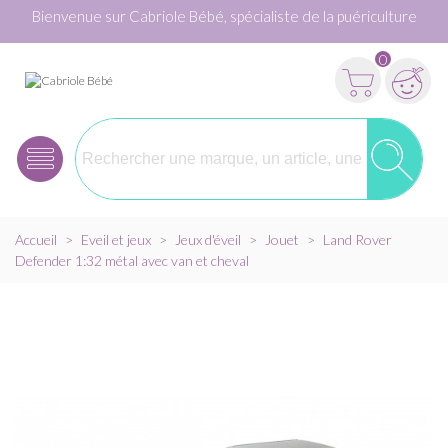
Bienvenue sur Cabriole Bébé, spécialiste de la puériculture
0
Accueil
>
Eveil et jeux
>
Jeux d'éveil
>
Jouet
>
Land Rover
Defender 1:32 métal avec van et cheval