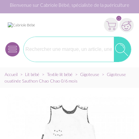
Bienvenue sur Cabriole Bébé, spécialiste de la puériculture
0
Accueil
>
Lit bébé
>
Textile lit bébé
>
Gigoteuse
>
Gigoteuse
ouatinée Sauthon Chao Chao 0/6 mois