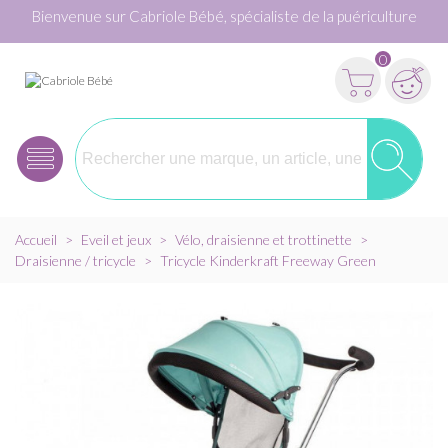
Bienvenue sur Cabriole Bébé, spécialiste de la puériculture
0
Accueil
>
Eveil et jeux
>
Vélo, draisienne et trottinette
>
Draisienne / tricycle
>
Tricycle Kinderkraft Freeway Green