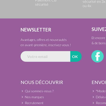
sécurisé en 3x
sécurisé
ou 4x
SUIVE
NEWSLETTER
Et encore 
Avantages, offres et nouveautés
& de bons 
en avant-première, inscrivez-vous !
NOUS DÉCOUVRIR
ENVOI
Qui sommes-nous ?
*Modes 
Nos marques
Délais 
Recrutement
Recomm