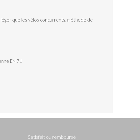
s léger que les vélos concurrents, méthode de
éenne EN 71
Satisfait ou remboursé