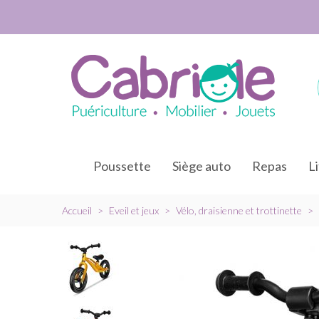
Poussette
Siège auto
Repas
L
Accueil
>
Eveil et jeux
>
Vélo, draisienne et trottinette
>