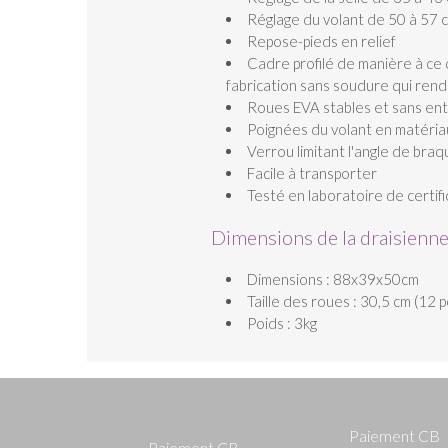
Réglage du volant de 50 à 57 
Repose-pieds en relief
Cadre profilé de manière à ce 
fabrication sans soudure qui rend
Roues EVA stables et sans ent
Poignées du volant en matéria
Verrou limitant l'angle de bra
Facile à transporter
Testé en laboratoire de certi
Dimensions de la draisienne
Dimensions : 88x39x50cm
Taille des roues : 30,5 cm (12 
Poids : 3kg
Paiement CB
Paiement CB