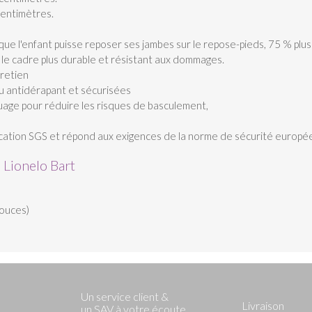
centimètres.
que l'enfant puisse reposer ses jambes sur le repose-pieds, 75 % plu
 le cadre plus durable et résistant aux dommages.
retien
u antidérapant et sécurisées
quage pour réduire les risques de basculement,
fication SGS et répond aux exigences de la norme de sécurité europ
 Lionelo Bart
pouces)
Un service client &
Livraison
un SAV à votre écoute