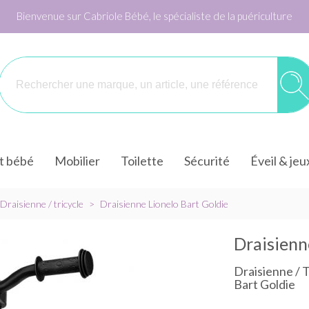
Bienvenue sur Cabriole Bébé, le spécialiste de la puériculture
it bébé
Mobilier
Toilette
Sécurité
Éveil & jeu
Draisienne / tricycle
>
Draisienne Lionelo Bart Goldie
Draisienn
Draisienne / T
Bart Goldie