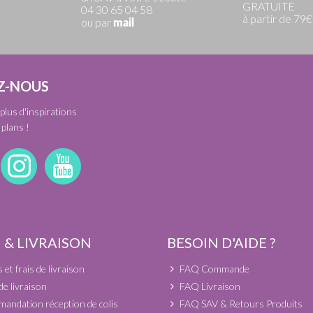
GRATUITE
04 30 65 04 58
à partir de 79€
ou par
mail
Z-NOUS
plus d'inspirations
plans !
 & LIVRAISON
BESOIN D'AIDE ?
et frais de livraison
FAQ Commande
de livraison
FAQ Livraison
andation réception de colis
FAQ SAV & Retours Produits