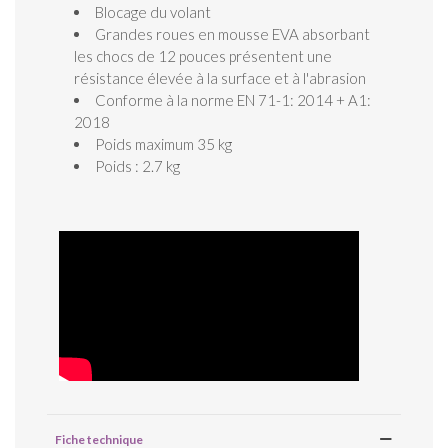
Blocage du volant
Grandes roues en mousse EVA absorbant
les chocs de 12 pouces présentent une
résistance élevée à la surface et à l'abrasion
Conforme à la norme EN 71-1: 2014 + A1:
2018
Poids maximum 35 kg
Poids : 2.7 kg
Fiche technique