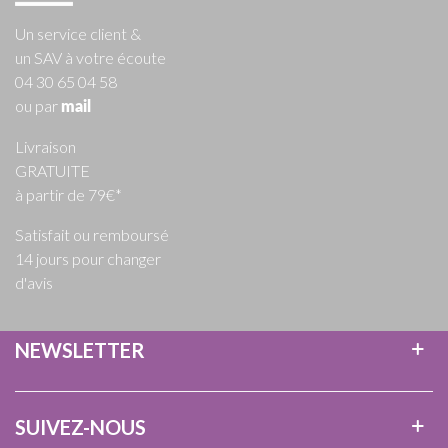
Un service client &
un SAV à votre écoute
04 30 65 04 58
ou par
mail
Livraison
GRATUITE
à partir de 79€*
Satisfait ou remboursé
14 jours pour changer
d'avis
NEWSLETTER
SUIVEZ-NOUS