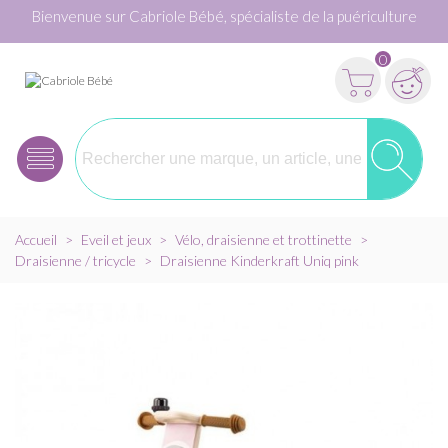
Bienvenue sur Cabriole Bébé, spécialiste de la puériculture
0
Accueil
>
Eveil et jeux
>
Vélo, draisienne et trottinette
>
Draisienne / tricycle
>
Draisienne Kinderkraft Uniq pink