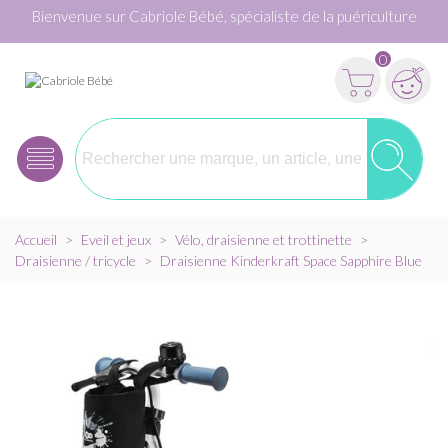
Bienvenue sur Cabriole Bébé, spécialiste de la puériculture
0
Accueil
>
Eveil et jeux
>
Vélo, draisienne et trottinette
>
Draisienne / tricycle
>
Draisienne Kinderkraft Space Sapphire Blue