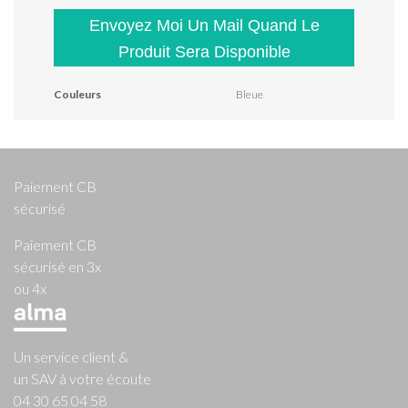
Envoyez Moi Un Mail Quand Le
Produit Sera Disponible
Couleurs
Bleue
Paiement CB
sécurisé
Paiement CB
sécurisé en 3x
ou 4x
Un service client &
un SAV à votre écoute
04 30 65 04 58