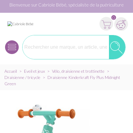
Bienvenue sur Cabriole Bébé, spécialiste de la puériculture
0
Accueil
>
Eveil et jeux
>
Vélo, draisienne et trottinette
>
Draisienne / tricycle
>
Draisienne Kinderkraft Fly Plus Midnight
Green