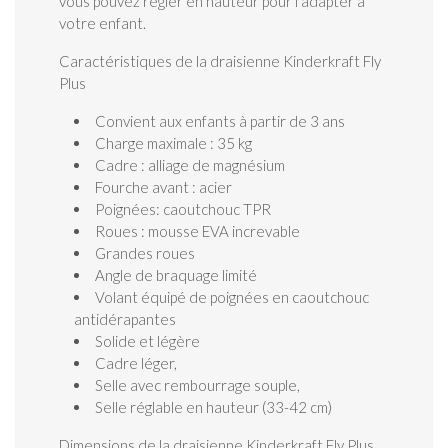
vous pouvez régler en hauteur pour l'adapter à
votre enfant.
Caractéristiques de la draisienne Kinderkraft Fly
Plus
Convient aux enfants à partir de 3 ans
Charge maximale : 35 kg
Cadre : alliage de magnésium
Fourche avant : acier
Poignées: caoutchouc TPR
Roues : mousse EVA increvable
Grandes roues
Angle de braquage limité
Volant équipé de poignées en caoutchouc
antidérapantes
Solide et légère
Cadre léger,
Selle avec rembourrage souple,
Selle réglable en hauteur (33-42 cm)
Dimensions de la draisienne Kinderkraft Fly Plus