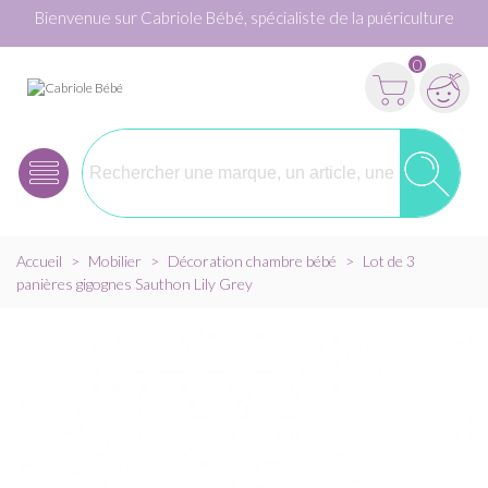
Bienvenue sur Cabriole Bébé, spécialiste de la puériculture
0
Accueil
>
Mobilier
>
Décoration chambre bébé
>
Lot de 3
panières gigognes Sauthon Lily Grey