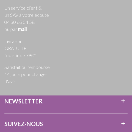
Un service client &
un SAV à votre écoute
04 30 65 04 58
ou par
mail
Livraison
GRATUITE
à partir de 79€*
Satisfait ou remboursé
14 jours pour changer
d'avis
NEWSLETTER
SUIVEZ-NOUS