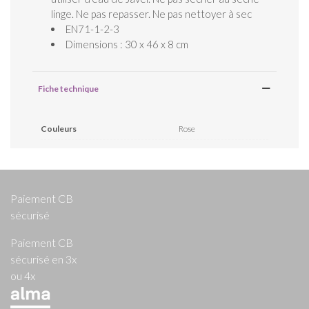
linge. Ne pas repasser. Ne pas nettoyer à sec
EN71-1-2-3
Dimensions : 30 x 46 x 8 cm
Fiche technique
Couleurs
Rose
Paiement CB
sécurisé
Paiement CB
sécurisé en 3x
ou 4x