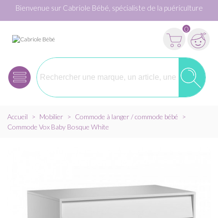
Bienvenue sur Cabriole Bébé, spécialiste de la puériculture
0
Accueil
>
Mobilier
>
Commode à langer / commode bébé
>
Commode Vox Baby Bosque White