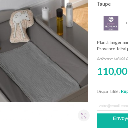
Taupe
D
Plan à langer a
Provence. Idéal 
Référence:
ME608-0
110,00
Rup
Disponibilité :
Envoye