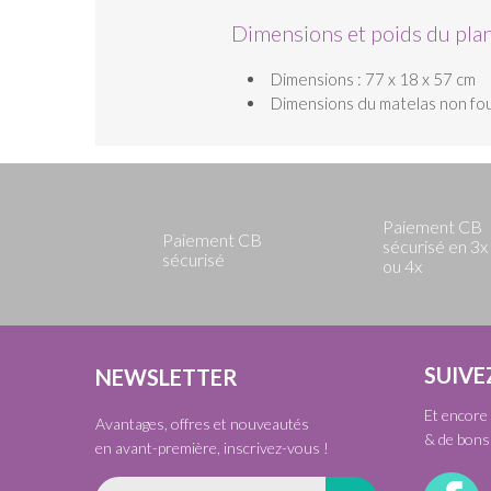
Dimensions et poids du pla
Dimensions : 77 x 18 x 57 cm
Dimensions du matelas non four
Paiement CB
Paiement CB
sécurisé en 3x
sécurisé
ou 4x
SUIVE
NEWSLETTER
Et encore 
Avantages, offres et nouveautés
& de bons 
en avant-première, inscrivez-vous !