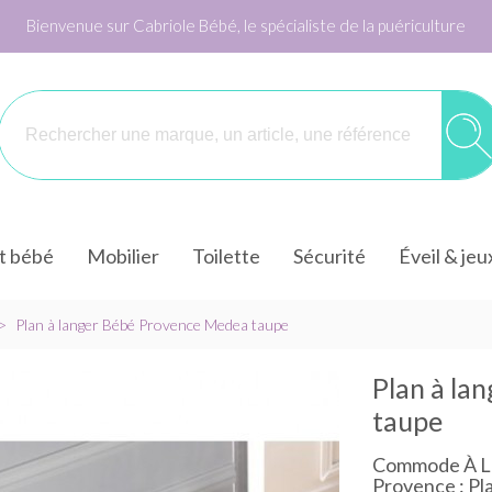
Bienvenue sur Cabriole Bébé, le spécialiste de la puériculture
it bébé
Mobilier
Toilette
Sécurité
Éveil & jeu
>
Plan à langer Bébé Provence Medea taupe
Plan à la
taupe
Commode À L
Provence : P