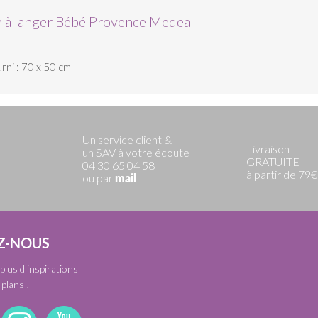
n à langer Bébé Provence Medea
ni : 70 x 50 cm
Un service client &
Livraison
un SAV à votre écoute
GRATUITE
04 30 65 04 58
à partir de 79€
ou par
mail
Z-NOUS
plus d'inspirations
plans !