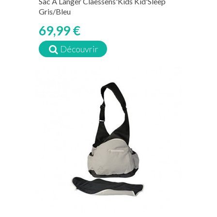
Sac À Langer Claessens'Kids Kid'Sleep
Gris/Bleu
69,99 €
Découvrir