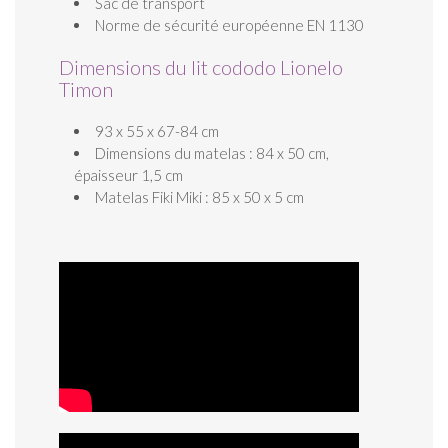
Sac de transport
Norme de sécurité européenne EN 1130
Dimensions du lit cododo Lionelo
Timon
93 x 55 x 67-84 cm
Dimensions du matelas : 84 x 50 cm,
épaisseur 1,5 cm
Matelas Fiki Miki : 85 x 50 x 5 cm