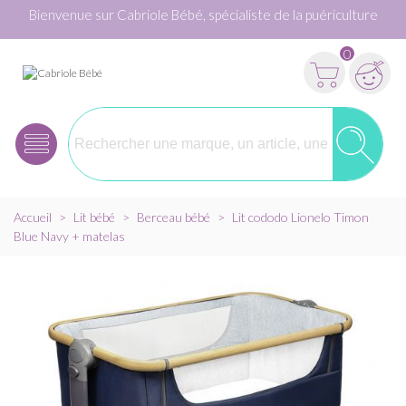
Bienvenue sur Cabriole Bébé, spécialiste de la puériculture
0
Accueil
>
Lit bébé
>
Berceau bébé
>
Lit cododo Lionelo Timon
Blue Navy + matelas