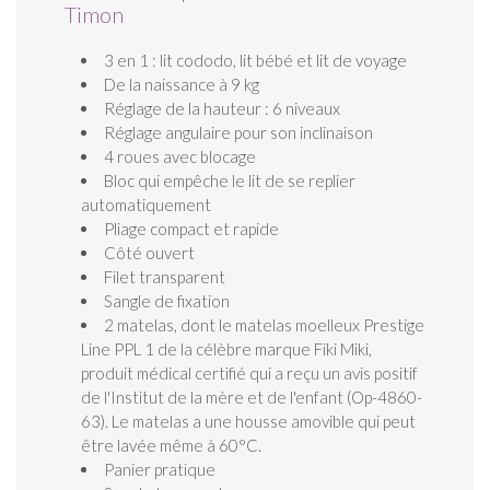
Timon
3 en 1 : lit cododo, lit bébé et lit de voyage
De la naissance à 9 kg
Réglage de la hauteur : 6 niveaux
Réglage angulaire pour son inclinaison
4 roues avec blocage
Bloc qui empêche le lit de se replier
automatiquement
Pliage compact et rapide
Côté ouvert
Filet transparent
Sangle de fixation
2 matelas, dont le matelas moelleux Prestige
Line PPL 1 de la célèbre marque Fiki Miki,
produit médical certifié qui a reçu un avis positif
de l'Institut de la mère et de l'enfant (Op-4860-
63). Le matelas a une housse amovible qui peut
être lavée même à 60°C.
Panier pratique