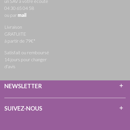
un SAV à votre écoute
04 30 65 04 58
ou par
mail
Livraison
GRATUITE
à partir de 79€*
Satisfait ou remboursé
14 jours pour changer
d'avis
NEWSLETTER
SUIVEZ-NOUS