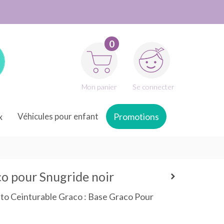
0
Mon panier
Se connecter
x
Véhicules pour enfant
Promotions
o pour Snugride noir
to Ceinturable Graco : Base Graco Pour