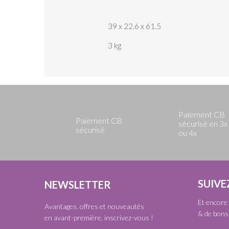
39 x 22.6 x 61.5
3 kg
Paiement CB
Paiement CB
sécurisé en 3x
sécurisé
ou 4x
SUIVE
NEWSLETTER
Et encore 
Avantages, offres et nouveautés
& de bons 
en avant-première, inscrivez-vous !