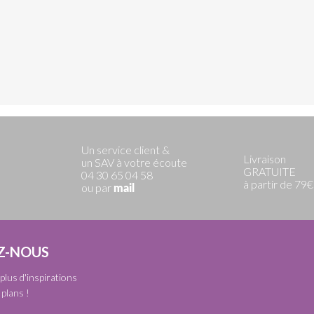
Un service client &
Livraison
un SAV à votre écoute
GRATUITE
04 30 65 04 58
à partir de 79€
ou par
mail
Z-NOUS
plus d'inspirations
plans !