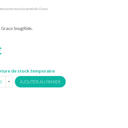
écouvrez tous les produits Graco
e Graco SnugRide.
€
ture de stock temporaire
AJOUTER AU PANIER
+