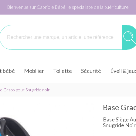
Bienvenue sur Cabriole Bébé, le spécialiste de la puériculture
it bébé
Mobilier
Toilette
Sécurité
Éveil & jeu
e Graco pour Snugride noir
Base Grac
Base Siège Au
Snugride Noir