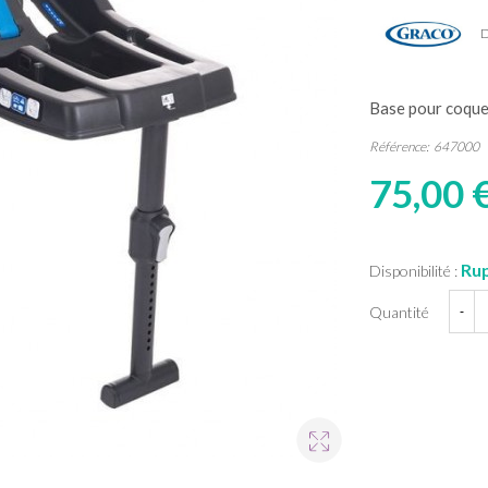
D
Base pour coqu
Référence:
647000
75,00 
Rup
Disponibilité :
Quantité
-