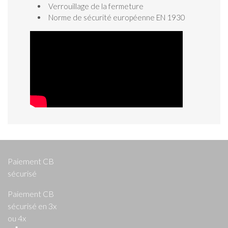
Verrouillage de la fermeture
Norme de sécurité européenne EN 1930
Paiement CB
sécurisé
Paiement CB
sécurisé en 3x
ou 4x