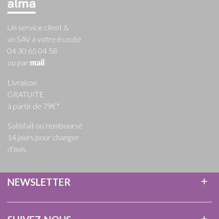
Un service client &
un SAV à votre écoute
04 30 65 04 58
ou par
mail
Livraison
GRATUITE
à partir de 79€*
Satisfait ou remboursé
14 jours pour changer
d'avis
NEWSLETTER