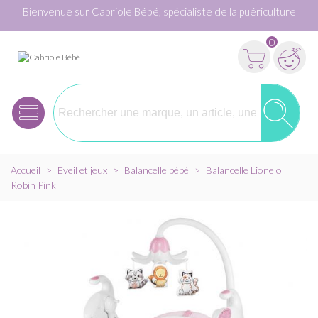
Bienvenue sur Cabriole Bébé, spécialiste de la puériculture
0
Accueil
>
Eveil et jeux
>
Balancelle bébé
>
Balancelle Lionelo
Robin Pink