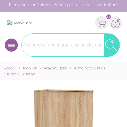
Bienvenue sur Cabriole Bébé, spécialiste de la puériculture
0
Accueil
>
Mobilier
>
Armoire Bébé
>
Armoire Seventies -
Sauthon - Marron