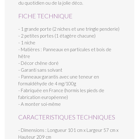
du quotidien ou de la jolie déco.
FICHE TECHNIQUE
- 1 grande porte (2 niches et une tringle penderie)
- 2 petites portes (1 étagère chacune)
- 1 niche
- Matières : Panneaux en particules et bois de
hêtre
- Décor chêne doré
- Garanti sans solvant
- Panneaux garantis avec une teneur en
formaldéhyde de 4 mg/100g
- Fabriquée en France (hormis les pieds de
fabrication européenne)
- A monter soi-même
CARACTERISTIQUES TECHNIQUES
- Dimensions : Longueur 101 cm x Largeur 57 cm x
Hauteur 209 cm