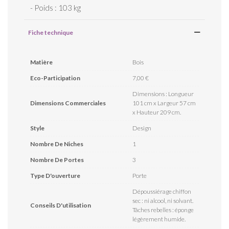
- Poids : 103 kg
Fiche technique
Matière
Bois
Eco-Participation
7,00 €
Dimensions : Longueur
Dimensions Commerciales
101 cm x Largeur 57 cm
x Hauteur 209 cm.
Style
Design
Nombre De Niches
1
Nombre De Portes
3
Type D'ouverture
Porte
Dépoussiérage chiffon
sec : ni alcool, ni solvant.
Conseils D'utilisation
Tâches rebelles : éponge
légèrement humide.