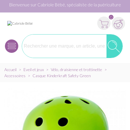
Bienvenue sur Cabriole Bébé, spécialiste de la puériculture
0
Accueil
>
Eveil et jeux
>
Vélo, draisienne et trottinette
>
Accessoires
>
Casque Kinderkraft Safety Green