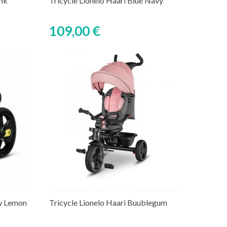
ink
Tricycle Lionelo Haari Blue Navy
109,00 €
Ajouter au panier
aire
Rupture de stock temporaire
ow Lemon
Tricycle Lionelo Haari Buublegum