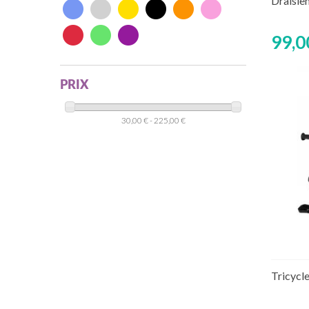
Draisie
99,0
PRIX
30,00 € - 225,00 €
Rup
Tricycl