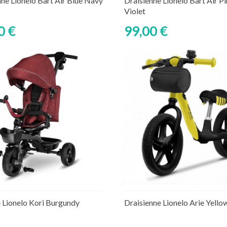
nne Lionelo Bart Air Blue Navy
Draisienne Lionelo Bart Air P
Violet
0 €
99,00 €
Ajouter au panier
Ajouter au panier
ture de stock temporaire
Rupture de stock tempor
e Lionelo Kori Burgundy
Draisienne Lionelo Arie Yell