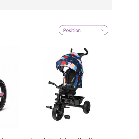
e
Position
Ajouter au panier
aire
Rupture de stock temporaire