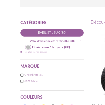
Découvr
CATÉGORIES
-
EVEIL ET JEUX
(80)
-
Vélo, draisienne et trottinette
(80)
Draisienne / tricycle
(80)
Réinitialiser ce groupe
MARQUE
Kinderkraft
(51)
Lionelo
(29)
COULEURS
Rup