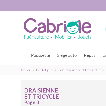
Poussette
Siège auto
Repas
L
Accueil
>
Eveil et jeux
>
Vélo, draisienne et trottinette
>
DRAISIENNE
ET TRICYCLE
Page 3