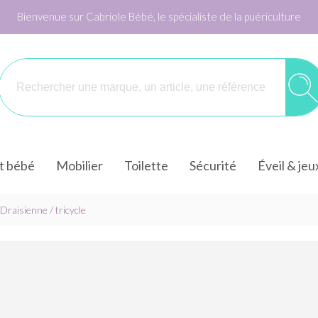
Bienvenue sur Cabriole Bébé, le spécialiste de la puériculture
it bébé
Mobilier
Toilette
Sécurité
Éveil & jeu
Draisienne / tricycle