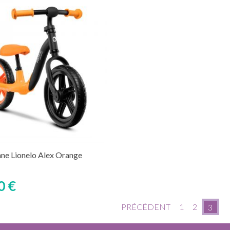
Ajouter au panier
ture de stock temporaire
nne Lionelo Alex Orange
0 €
PRÉCÉDENT
1
2
3