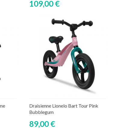
109,00 €
Ajouter au panier
aire
Rupture de stock temporaire
ime
Draisienne Lionelo Bart Tour Pink
Bubblegum
89,00 €