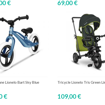
00 €
69,00 €
Ajouter au panier
Ajouter au panier
ture de stock temporaire
Rupture de stock tempor
nne Lionelo Bart Sky Blue
Tricycle Lionelo Tris Green L
0 €
109,00 €