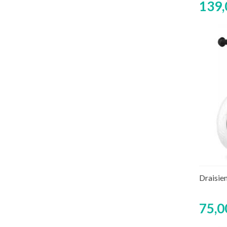
139,
Rup
Draisie
75,0