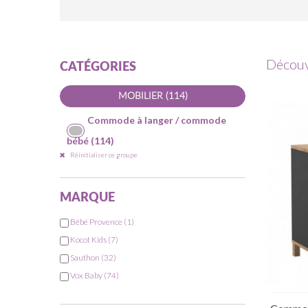
Découv
CATÉGORIES
-
MOBILIER
(114)
Commode à langer / commode
bébé
(114)
Réinitialiser ce groupe
MARQUE
Bébé Provence
(1)
Kocot Kids
(7)
Sauthon
(32)
Vox Baby
(74)
Rup