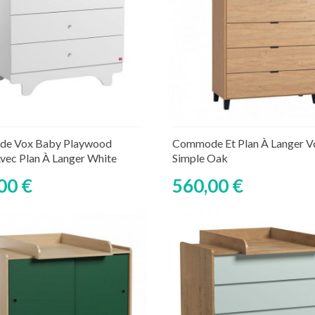
Ajouter au panier
Ajouter au panier
ture de stock temporaire
Rupture de stock tempor
e Vox Baby Playwood
Commode Et Plan À Langer V
vec Plan À Langer White
Simple Oak
00 €
560,00 €