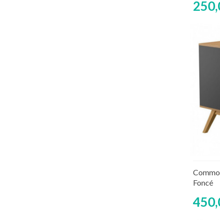
250,
Rup
Commod
Foncé
450,