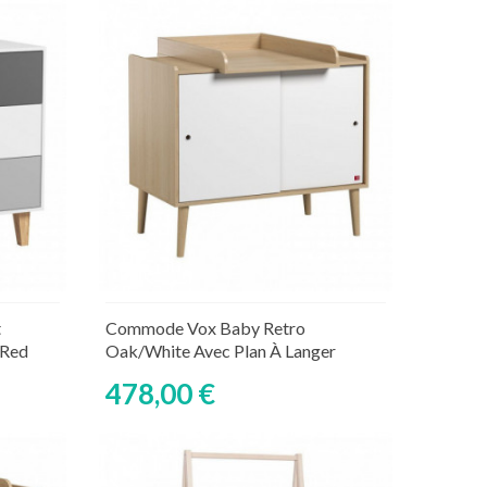
Ajouter au panier
aire
Rupture de stock temporaire
t
Commode Vox Baby Retro
/Red
Oak/White Avec Plan À Langer
478,00 €