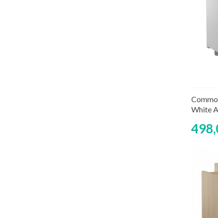
Rup
Commod
White A
498,