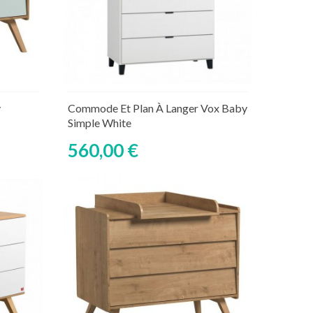
Ajouter au panier
aire
Rupture de stock temporaire
y
Commode Et Plan À Langer Vox Baby
Simple White
560,00 €