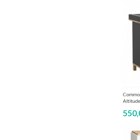
Rup
Commode
Altitud
550,