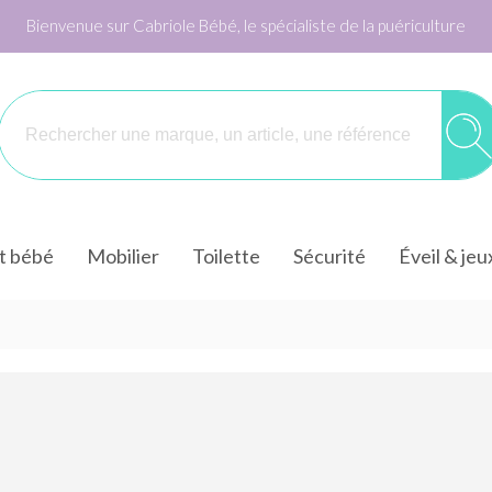
Bienvenue sur Cabriole Bébé, le spécialiste de la puériculture
it bébé
Mobilier
Toilette
Sécurité
Éveil & jeu