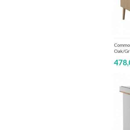
Rup
Commod
Oak/Gre
478,