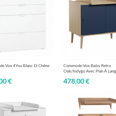
Ajouter au panier
Ajouter au panier
ture de stock temporaire
Rupture de stock tempor
e Vox 4You Blanc Et Chêne
Commode Vox Baby Retro
Oak/Indygo Avec Plan À Lang
00 €
478,00 €