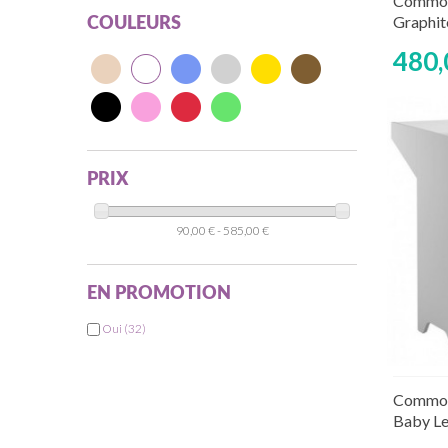
Commod
Graphi
COULEURS
480,
PRIX
90,00 € - 585,00 €
EN PROMOTION
Oui
(32)
Rup
Commod
Baby L