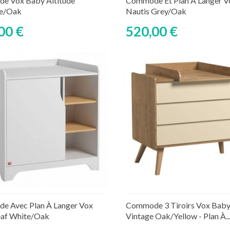
e Vox Baby Altitude
Commode Et Plan À Langer V
te/Oak
Nautis Grey/Oak
00 €
520,00 €
Ajouter au panier
Ajouter au panier
ture de stock temporaire
Rupture de stock tempor
e Avec Plan À Langer Vox
Commode 3 Tiroirs Vox Bab
eaf White/Oak
Vintage Oak/Yellow - Plan À..