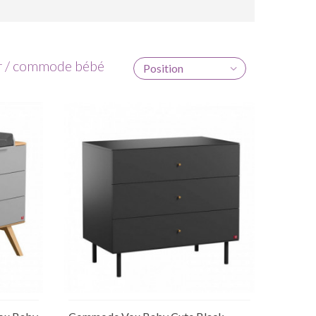
r / commode bébé
Position
Ajouter au panier
aire
Rupture de stock temporaire