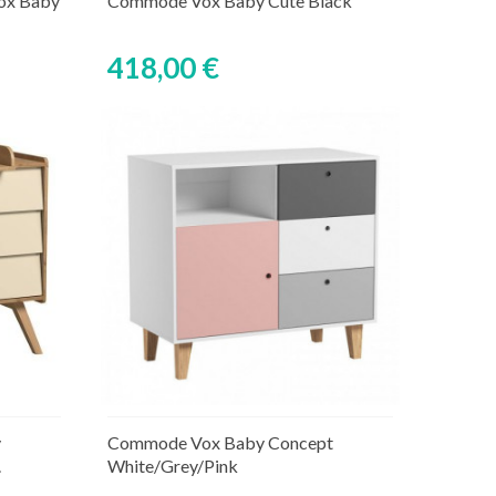
ox Baby
Commode Vox Baby Cute Black
418,00 €
Ajouter au panier
aire
Rupture de stock temporaire
y
Commode Vox Baby Concept
.
White/Grey/Pink