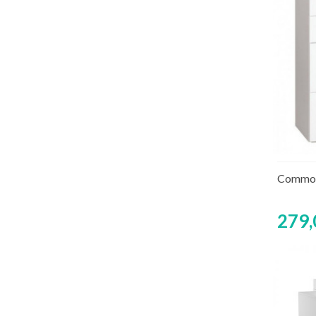
Rup
Commod
279,