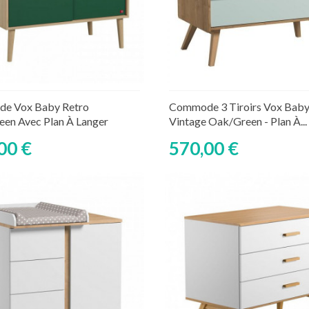
Ajouter au panier
Ajouter au panier
ture de stock temporaire
Rupture de stock tempor
e Vox Baby Retro
Commode 3 Tiroirs Vox Bab
en Avec Plan À Langer
Vintage Oak/Green - Plan À...
00 €
570,00 €