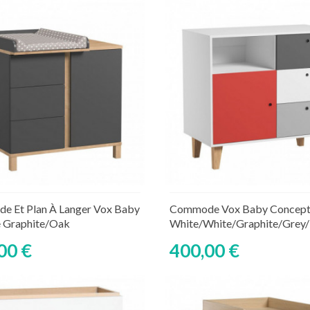
Ajouter au panier
Ajouter au panier
ture de stock temporaire
Rupture de stock tempor
 Et Plan À Langer Vox Baby
Commode Vox Baby Concep
e Graphite/Oak
White/White/Graphite/Grey
00 €
400,00 €