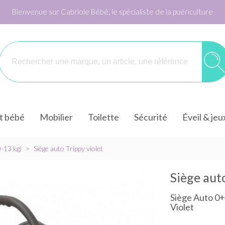
Bienvenue sur Cabriole Bébé, le spécialiste de la puériculture
it bébé
Mobilier
Toilette
Sécurité
Éveil & jeu
0-13 kg)
>
Siège auto Trippy violet
Siège auto
Siège Auto 0+ 
Violet