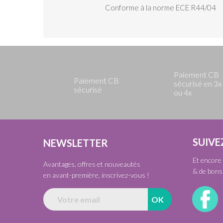
Conforme à la norme ECE R44/04
Paiement CB
Paiement CB
sécurisé en 3x
sécurisé
ou 4x
SUIVE
NEWSLETTER
Et encore 
Avantages, offres et nouveautés
& de bons 
en avant-première, inscrivez-vous !