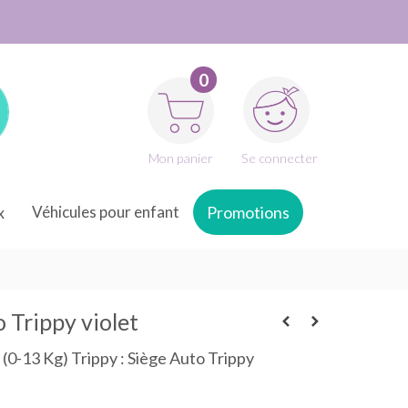
0
Mon panier
Se connecter
x
Véhicules pour enfant
Promotions
 Trippy violet
(0-13 Kg) Trippy : Siège Auto Trippy