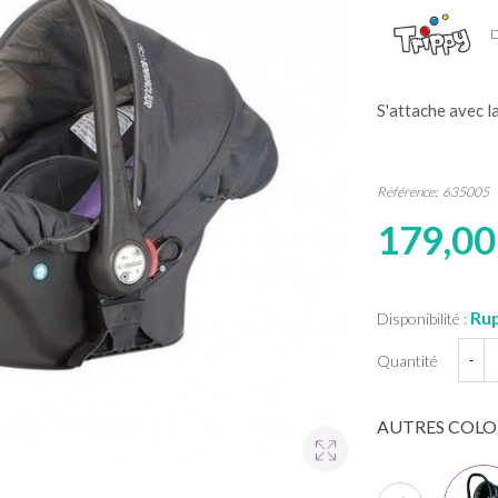
D
S'attache avec l
Référence:
635005
179,00
Rup
Disponibilité :
Quantité
-
AUTRES COLO