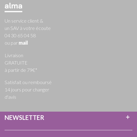
Un service client &
un SAV à votre écoute
04 30 65 04 58
ou par
mail
Livraison
GRATUITE
à partir de 79€*
Satisfait ou remboursé
14 jours pour changer
d'avis
NEWSLETTER