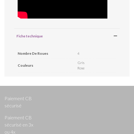
Fiche technique
Nombre De Roues
4
Gris
Couleurs
Rose
Paiement CB
sécurisé
Paiement CB
sécurisé en 3x
ou 4x