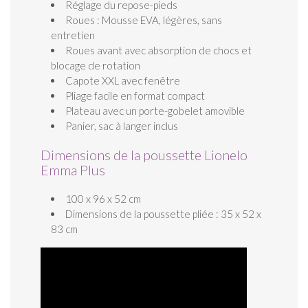
Réglage du repose-pieds
Roues : Mousse EVA, légères, sans
entretien
Roues avant avec absorption de chocs et
blocage de rotation
Capote XXL avec fenêtre
Pliage facile en format compact
Plateau avec un porte-gobelet amovible
Panier, sac à langer inclus
Dimensions de la poussette Lionelo
Emma Plus
100 x 96 x 52 cm
Dimensions de la poussette pliée : 35 x 52 x
83 cm